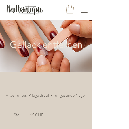
Gellack entfernen
Altes runter, Pflege drauf – für gesunde Nägel
45
Schweizer
1 Std.
1
45 CHF
Franken
S
t