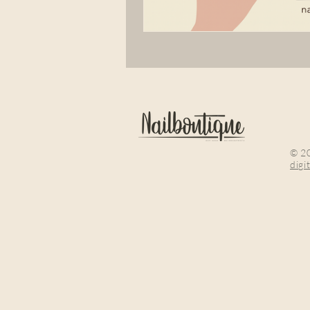
© 20
digi